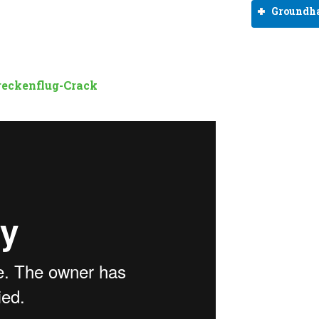
Groundha
treckenflug-Crack