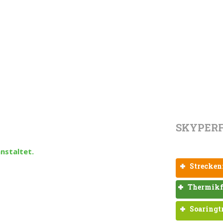
SKYPER
nstaltet.
Strecken
Thermikf
Soaringt