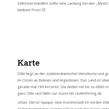
Selbstverständlich sollte eine Landung bei den
„Mystic
bleiben! Prost 😉
Karte
Chile liegt an der südamerikanischen Westküste und g
im Osten an Bolivien und Argentinien. Das Land ist übe
gerade mal 180 km breit. Die Anden mit bis zu 6880 m
ganz Chile und fallen zur Küste hin stufenförmig ab.
Unser Ziel ist Iquique, eine Küstenstadt im norden Chil
Anden beginnt hier wenige 100 m nach der Küste und 