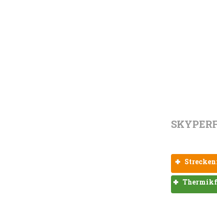
SKYPER
Strecken
Thermikf