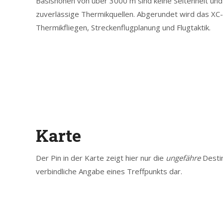
Basishöhen von über 3000 m sind keine Seltenheit und 
zuverlässige Thermikquellen. Abgerundet wird das X
Thermikfliegen, Streckenflugplanung und Flugtaktik.
Karte
Der Pin in der Karte zeigt hier nur die
ungefähre
Destin
verbindliche Angabe eines Treffpunkts dar.