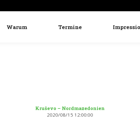
Warum
Termine
Impressi
XC-Camp Nordmazedonien
Kruševo – Nordmazedonien
2020/08/15 12:00:00