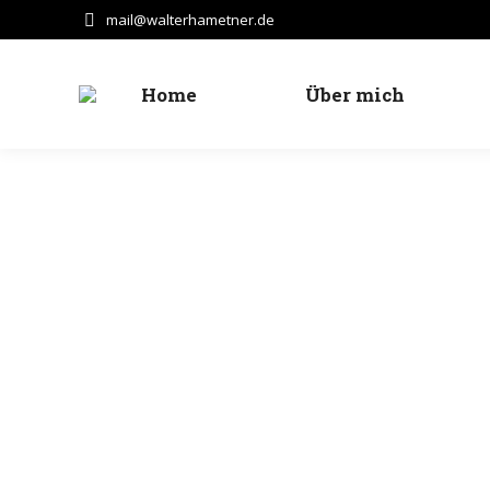
mail@walterhametner.de
Home
Über mich