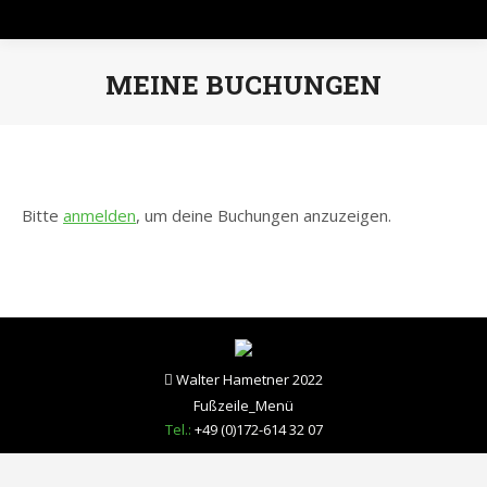
MEINE BUCHUNGEN
Sie befinden sich hier:
Bitte
anmelden
, um deine Buchungen anzuzeigen.
Walter Hametner 2022
Fußzeile_Menü
Tel.:
+49 (0)172-614 32 07